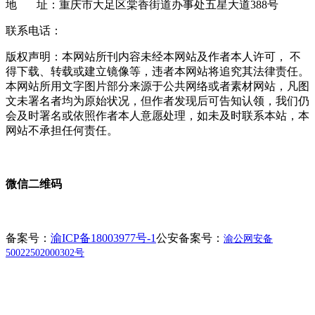
地 址：重庆市大足区棠香街道办事处五星大道388号
联系电话：
13983160478
版权声明：本网站所刊内容未经本网站及作者本人许可， 不
得下载、转载或建立镜像等，违者本网站将追究其法律责任。
本网站所用文字图片部分来源于公共网络或者素材网站，凡图
文未署名者均为原始状况，但作者发现后可告知认领，我们仍
会及时署名或依照作者本人意愿处理，如未及时联系本站，本
网站不承担任何责任。
微信二维码
备案号：
渝ICP备18003977号-1
公安备案号：
渝公网安备
50022502000302号