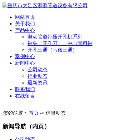
网站首页
关于我们
产品中心
电动管道带压开孔机系列
钻头（开孔刀）、中心固料钻
开孔三通（马鞍三通）
案例中心
新闻中心
公司动态
行业动态
最新资讯
联系我们
在线留言
您的位置：
首页
-> 信息动态
新闻导航（内页）
公司动态